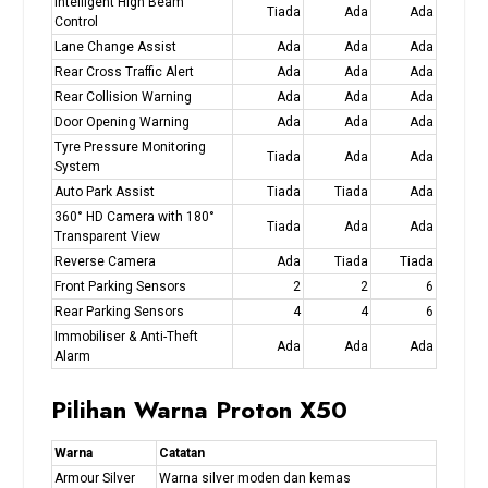
Intelligent High Beam
Tiada
Ada
Ada
Control
Lane Change Assist
Ada
Ada
Ada
Rear Cross Traffic Alert
Ada
Ada
Ada
Rear Collision Warning
Ada
Ada
Ada
Door Opening Warning
Ada
Ada
Ada
Tyre Pressure Monitoring
Tiada
Ada
Ada
System
Auto Park Assist
Tiada
Tiada
Ada
360° HD Camera with 180°
Tiada
Ada
Ada
Transparent View
Reverse Camera
Ada
Tiada
Tiada
Front Parking Sensors
2
2
6
Rear Parking Sensors
4
4
6
Immobiliser & Anti-Theft
Ada
Ada
Ada
Alarm
Pilihan Warna Proton X50
Warna
Catatan
Armour Silver
Warna silver moden dan kemas