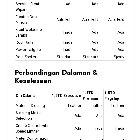
Sensing Front
Ada
Ada
Ada
Wipers
Electric Door
Auto Fold
Auto Fold
Auto Fold
Mirrors
Front Welcome
Tiada
Ada
Ada
Lamps
Roof Rails
Tiada
Ada
Ada
Power Tailgate
Tiada
Ada
Ada
Rear Spoiler
Standard
Standard
Sporty
Perbandingan Dalaman &
Keselesaan
1.5TD
1.5TD
Ciri Dalaman
1.5TD Executive
Premium
Flagship
Material Steering
Leather
Leather
Leather
Steering Mode
Ada
Ada
Ada
Selection
Cruise Control with
Ada
Tiada
Tiada
Speed Limiter
Meter Combination