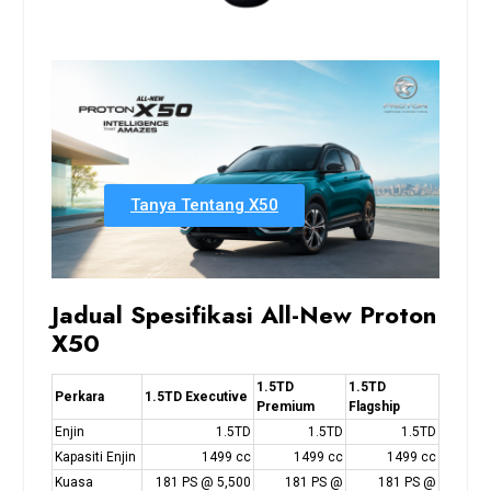
Tanya Tentang X50
Jadual Spesifikasi All-New Proton
X50
1.5TD
1.5TD
Perkara
1.5TD Executive
Premium
Flagship
Enjin
1.5TD
1.5TD
1.5TD
Kapasiti Enjin
1499 cc
1499 cc
1499 cc
Kuasa
181 PS @ 5,500
181 PS @
181 PS @