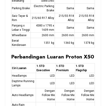
Belakang
Solid Disc
Electric Parking
Parking Brake
Sama
Sama
Brake
Saiz Tayar &
215/55 R18
215/55 R18
215/60 R17 Alloy
Rim
Alloy
Alloy
Panjang x
4380 x 1795 x
Sama
Sama
Lebar x Tinggi
1609 mm
Wheelbase
2600 mm
2600 mm
2600 mm
Berat
1351 kg
1360 kg
1378 kg
Kenderaan
Perbandingan Luaran Proton X50
1.5TD
1.5TD
1.5TD
Ciri Luaran
Executive
Premium
Flagship
Headlamps
LED
LED
LED
Daytime Running
LED
LED
LED
Lamps
Dengan
Dengan
Dengan
Auto Headlamps
Follow Me
Follow Me
Follow Me
Home
Home
Home
Auto Rain