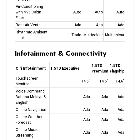
Air-Conditioning
with N95 Cabin
Auto
Auto
Auto
Filter
Rear Air Vents
Ada
Ada
Ada
Rhythmic Ambient
Tiada
Multicolour
Multicolour
Light
Infotainment & Connectivity
1.5TD
1.5TD
Ciri Infotainment
1.5TD Executive
Premium
Flagship
Touchscreen
14.6”
14.6”
14.6”
Monitor
Voice Command
Bahasa Melayu &
Ada
Ada
Ada
English
Online Navigation
Ada
Ada
Ada
Online Weather
Ada
Ada
Ada
Forecast
Online Music
Ada
Ada
Ada
Streaming