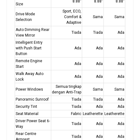
8.88”
8.88”
8.88”
Size
Sport, ECO,
Drive Mode
Comfort &
Sama
Sama
Selection
Adaptive
Auto Dimming Rear
Tiada
Tiada
Ada
View Mirror
Intelligent Entry
with Push Start
Ada
Ada
Ada
Button
Remote Engine
Ada
Ada
Ada
Start
Walk Away Auto
Ada
Ada
Ada
Lock
Semua tingkap
Power Windows
Sama
Sama
dengan Anti-Trap
Panoramic Sunroof
Tiada
Tiada
Ada
Security Tint
Tiada
Ada
Ada
Seat Material
Fabric
Leatherette
Leatherette
Driver Power Seat 6-
Tiada
Ada
Ada
Way
Rear Centre
Tiada
Ada
Ada
Armrest