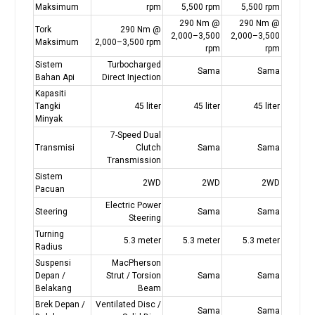
Maksimum
rpm
5,500 rpm
5,500 rpm
290 Nm @
290 Nm @
Tork
290 Nm @
2,000–3,500
2,000–3,500
Maksimum
2,000–3,500 rpm
rpm
rpm
Sistem
Turbocharged
Sama
Sama
Bahan Api
Direct Injection
Kapasiti
Tangki
45 liter
45 liter
45 liter
Minyak
7-Speed Dual
Transmisi
Clutch
Sama
Sama
Transmission
Sistem
2WD
2WD
2WD
Pacuan
Electric Power
Steering
Sama
Sama
Steering
Turning
5.3 meter
5.3 meter
5.3 meter
Radius
Suspensi
MacPherson
Depan /
Strut / Torsion
Sama
Sama
Belakang
Beam
Brek Depan /
Ventilated Disc /
Sama
Sama