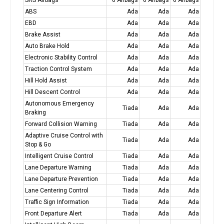
ABS
Ada
Ada
Ada
EBD
Ada
Ada
Ada
Brake Assist
Ada
Ada
Ada
Auto Brake Hold
Ada
Ada
Ada
Electronic Stability Control
Ada
Ada
Ada
Traction Control System
Ada
Ada
Ada
Hill Hold Assist
Ada
Ada
Ada
Hill Descent Control
Ada
Ada
Ada
Autonomous Emergency
Tiada
Ada
Ada
Braking
Forward Collision Warning
Tiada
Ada
Ada
Adaptive Cruise Control with
Tiada
Ada
Ada
Stop & Go
Intelligent Cruise Control
Tiada
Ada
Ada
Lane Departure Warning
Tiada
Ada
Ada
Lane Departure Prevention
Tiada
Ada
Ada
Lane Centering Control
Tiada
Ada
Ada
Traffic Sign Information
Tiada
Ada
Ada
Front Departure Alert
Tiada
Ada
Ada