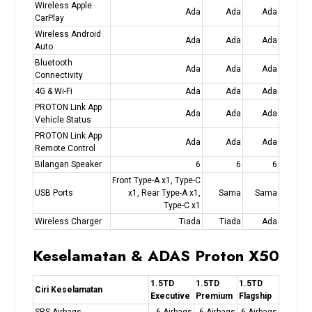
Wireless Apple
Ada
Ada
Ada
CarPlay
Wireless Android
Ada
Ada
Ada
Auto
Bluetooth
Ada
Ada
Ada
Connectivity
4G & Wi-Fi
Ada
Ada
Ada
PROTON Link App
Ada
Ada
Ada
Vehicle Status
PROTON Link App
Ada
Ada
Ada
Remote Control
Bilangan Speaker
6
6
6
Front Type-A x1, Type-C
USB Ports
x1, Rear Type-A x1,
Sama
Sama
Type-C x1
Wireless Charger
Tiada
Tiada
Ada
Keselamatan & ADAS Proton X50
1.5TD
1.5TD
1.5TD
Ciri Keselamatan
Executive
Premium
Flagship
SRS Airbags
6 Airbags
6 Airbags
6 Airbags