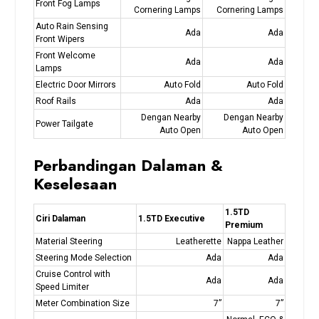
Front Fog Lamps
Cornering Lamps
Cornering Lamps
Auto Rain Sensing
Ada
Ada
Front Wipers
Front Welcome
Ada
Ada
Lamps
Electric Door Mirrors
Auto Fold
Auto Fold
Roof Rails
Ada
Ada
Dengan Nearby
Dengan Nearby
Power Tailgate
Auto Open
Auto Open
Perbandingan Dalaman &
Keselesaan
1.5TD
Ciri Dalaman
1.5TD Executive
Premium
Material Steering
Leatherette
Nappa Leather
Steering Mode Selection
Ada
Ada
Cruise Control with
Ada
Ada
Speed Limiter
Meter Combination Size
7”
7”