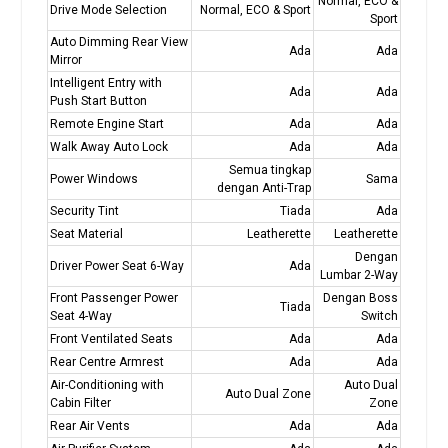
Normal, ECO &
Drive Mode Selection
Normal, ECO & Sport
Sport
Auto Dimming Rear View
Ada
Ada
Mirror
Intelligent Entry with
Ada
Ada
Push Start Button
Remote Engine Start
Ada
Ada
Walk Away Auto Lock
Ada
Ada
Semua tingkap
Power Windows
Sama
dengan Anti-Trap
Security Tint
Tiada
Ada
Seat Material
Leatherette
Leatherette
Dengan
Driver Power Seat 6-Way
Ada
Lumbar 2-Way
Front Passenger Power
Dengan Boss
Tiada
Seat 4-Way
Switch
Front Ventilated Seats
Ada
Ada
Rear Centre Armrest
Ada
Ada
Air-Conditioning with
Auto Dual
Auto Dual Zone
Cabin Filter
Zone
Rear Air Vents
Ada
Ada