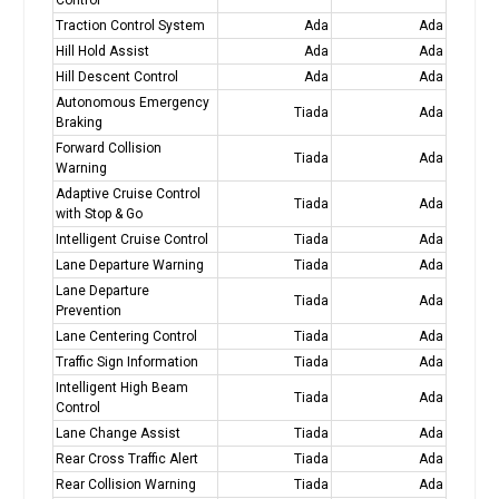
Traction Control System
Ada
Ada
Hill Hold Assist
Ada
Ada
Hill Descent Control
Ada
Ada
Autonomous Emergency
Tiada
Ada
Braking
Forward Collision
Tiada
Ada
Warning
Adaptive Cruise Control
Tiada
Ada
with Stop & Go
Intelligent Cruise Control
Tiada
Ada
Lane Departure Warning
Tiada
Ada
Lane Departure
Tiada
Ada
Prevention
Lane Centering Control
Tiada
Ada
Traffic Sign Information
Tiada
Ada
Intelligent High Beam
Tiada
Ada
Control
Lane Change Assist
Tiada
Ada
Rear Cross Traffic Alert
Tiada
Ada
Rear Collision Warning
Tiada
Ada