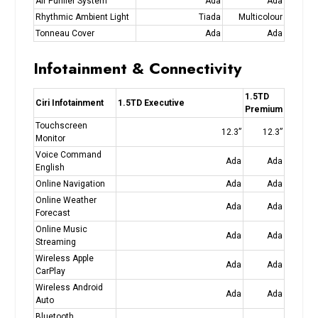
Air Purifier System
Ada
Ada
Rhythmic Ambient Light
Tiada
Multicolour
Tonneau Cover
Ada
Ada
Infotainment & Connectivity
1.5TD
Ciri Infotainment
1.5TD Executive
Premium
Touchscreen
12.3”
12.3”
Monitor
Voice Command
Ada
Ada
English
Online Navigation
Ada
Ada
Online Weather
Ada
Ada
Forecast
Online Music
Ada
Ada
Streaming
Wireless Apple
Ada
Ada
CarPlay
Wireless Android
Ada
Ada
Auto
Bluetooth