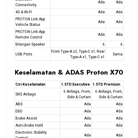
Ada
Ada
Connectivity
4G & Wi-Fi
Ada
Ada
PROTON Link App
Ada
Ada
Vehicle Status
PROTON Link App
Ada
Ada
Remote Control
Bilangan Speaker
6
6
Front Type-A x2, Type-C x1; Rear
USB Ports
Sama
Type-A x1, Type-C x1
Keselamatan & ADAS Proton X70
Ciri Keselamatan
1.5TD Executive
1.5TD Premium
6 Airbags, Front,
6 Airbags, Front,
SRS Airbags
Side & Curtain
Side & Curtain
ABS
Ada
Ada
EBD
Ada
Ada
Brake Assist
Ada
Ada
Auto Brake Hold
Ada
Ada
Electronic Stability
Ada
Ada
Control