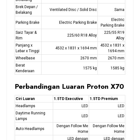
Brek Depan /
Ventilated Disc / Solid Disc
Sama
Belakang
Electric
Parking Brake
Electric Parking Brake
Parking Brake
Saiz Tayar &
225/55 R19
225/60 R18 Alloy
Rim
Alloy
Panjang x
4532 x 1831 x
4532 x 1831 x 1694 mm
Lebar x Tinggi
1694 mm
Wheelbase
2670 mm
2670 mm
Berat
1575 kg
1585 kg
Kenderaan
Perbandingan Luaran Proton X70
Ciri Luaran
1.5TD Executive
1.5TD Premium
Headlamps
LED
LED
Daytime Running
LED
LED
Lamps
Dengan Follow Me
Dengan Follow Me
Auto Headlamps
Home
Home
LED dengan
LED dengan