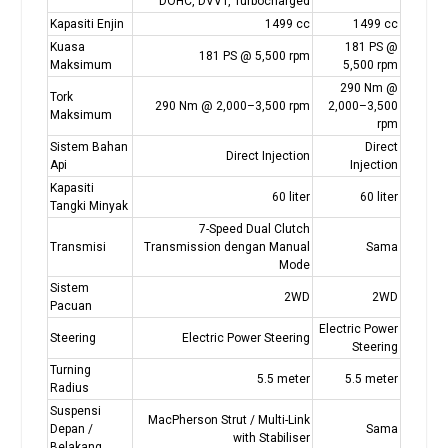
DOHC, DVVT, Turbocharged
Kapasiti Enjin
1499 cc
1499 cc
Kuasa
181 PS @
181 PS @ 5,500 rpm
Maksimum
5,500 rpm
290 Nm @
Tork
290 Nm @ 2,000–3,500 rpm
2,000–3,500
Maksimum
rpm
Sistem Bahan
Direct
Direct Injection
Api
Injection
Kapasiti
60 liter
60 liter
Tangki Minyak
7-Speed Dual Clutch
Transmisi
Transmission dengan Manual
Sama
Mode
Sistem
2WD
2WD
Pacuan
Electric Power
Steering
Electric Power Steering
Steering
Turning
5.5 meter
5.5 meter
Radius
Suspensi
MacPherson Strut / Multi-Link
Depan /
Sama
with Stabiliser
Belakang